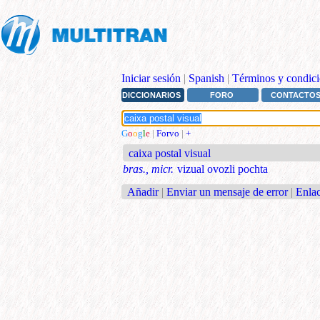
Iniciar sesión
|
Spanish
|
Términos y condici
DICCIONARIOS
FORO
CONTACTO
G
o
o
g
l
e
|
Forvo
|
+
caixa postal visual
bras., micr.
vizual ovozli pochta
Añadir
|
Enviar un mensaje de error
|
Enlac