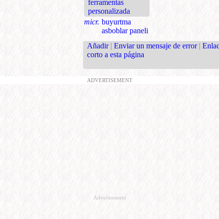
ferramentas
personalizada
micr.
buyurtma
asboblar paneli
Añadir
|
Enviar un mensaje de error
|
Enla
corto a esta página
ADVERTISEMENT
Advertisement