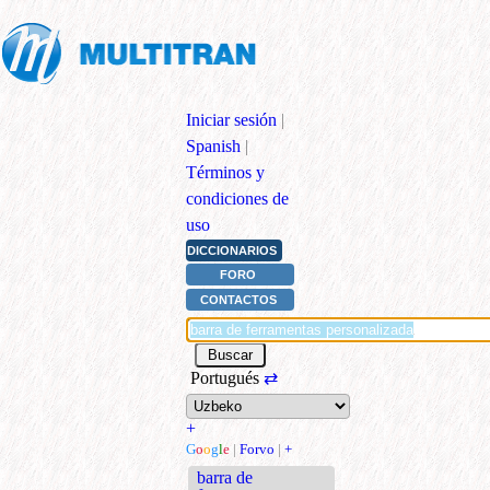
Iniciar sesión
|
Spanish
|
Términos y
condiciones de
uso
DICCIONARIOS
FORO
CONTACTOS
Portugués
⇄
+
G
o
o
g
l
e
|
Forvo
|
+
barra de