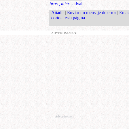
bras., micr.
jadval
Añadir
|
Enviar un mensaje de error
|
Enla
corto a esta página
ADVERTISEMENT
Advertisement