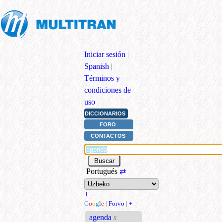
Iniciar sesión
|
Spanish
|
Términos y
condiciones de
uso
DICCIONARIOS
FORO
CONTACTOS
Portugués
⇄
+
G
o
o
g
l
e
|
Forvo
|
+
agenda
s