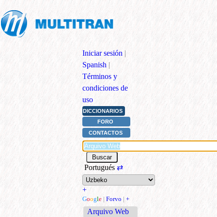
Iniciar sesión
|
Spanish
|
Términos y
condiciones de
uso
DICCIONARIOS
FORO
CONTACTOS
Portugués
⇄
+
G
o
o
g
l
e
|
Forvo
|
+
Arquivo Web