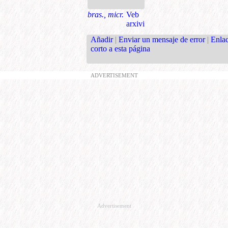
bras., micr.
Veb
arxivi
Añadir
|
Enviar un mensaje de error
|
Enla
corto a esta página
ADVERTISEMENT
Advertisement