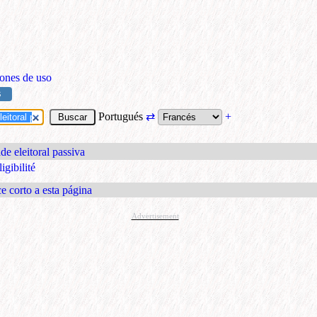
ones de uso
S
Portugués
⇄
+
de eleitoral passiva
igibilité
e corto a esta página
Advertisement