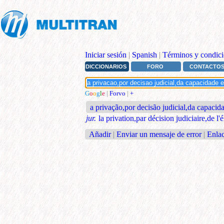
Iniciar sesión
|
Spanish
|
Términos y condici
DICCIONARIOS
FORO
CONTACTO
G
o
o
g
l
e
|
Forvo
|
+
a privação,por decisão judicial,da capacida
jur.
la privation,par décision judiciaire,de l'él
Añadir
|
Enviar un mensaje de error
|
Enlac