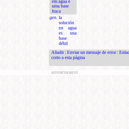
em água é
uma base
fraca
gen.
la
solución
en agua
es una
base
débil
Añadir
|
Enviar un mensaje de error
|
Enla
corto a esta página
ADVERTISEMENT