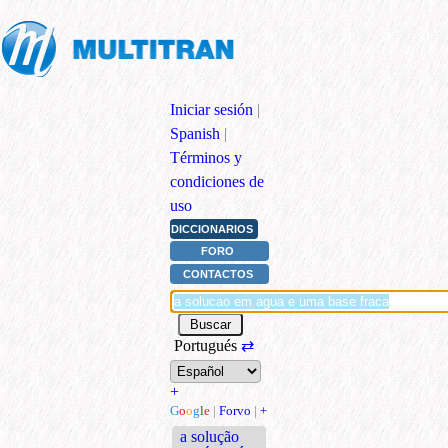
Iniciar sesión
|
Spanish
|
Términos y
condiciones de
uso
DICCIONARIOS
FORO
CONTACTOS
Portugués
⇄
+
G
o
o
g
l
e
|
Forvo
|
+
a solução