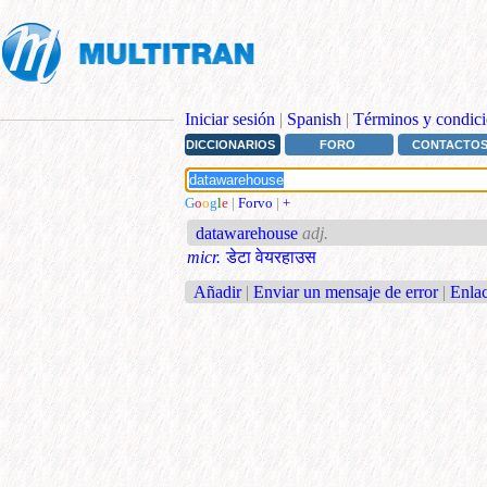
Iniciar sesión
|
Spanish
|
Términos y condici
DICCIONARIOS
FORO
CONTACTO
G
o
o
g
l
e
|
Forvo
|
+
datawarehouse
adj.
micr.
डेटा वेयरहाउस
Añadir
|
Enviar un mensaje de error
|
Enlac