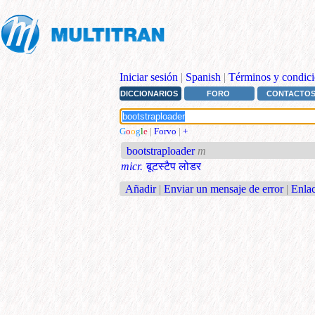
Iniciar sesión
|
Spanish
|
Términos y condici
DICCIONARIOS
FORO
CONTACTO
G
o
o
g
l
e
|
Forvo
|
+
bootstraploader
m
micr.
बूटस्टैप लोडर
Añadir
|
Enviar un mensaje de error
|
Enlac