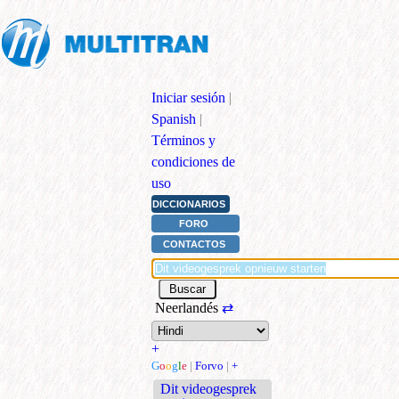
Iniciar sesión
|
Spanish
|
Términos y
condiciones de
uso
DICCIONARIOS
FORO
CONTACTOS
Neerlandés
⇄
+
G
o
o
g
l
e
|
Forvo
|
+
Dit videogesprek