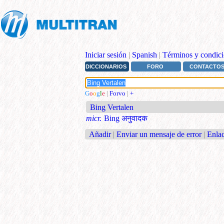
Iniciar sesión
|
Spanish
|
Términos y condici
DICCIONARIOS
FORO
CONTACTO
G
o
o
g
l
e
|
Forvo
|
+
Bing Vertalen
micr.
Bing अनुवादक
Añadir
|
Enviar un mensaje de error
|
Enlac