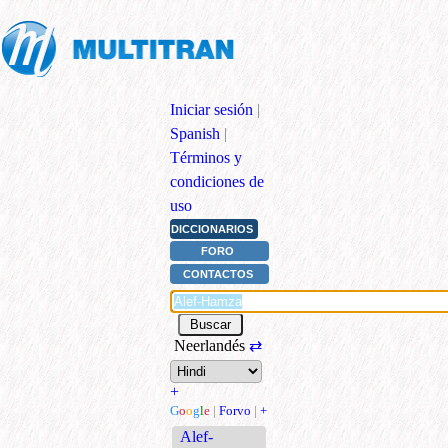
Iniciar sesión
|
Spanish
|
Términos y
condiciones de
uso
DICCIONARIOS
FORO
CONTACTOS
Neerlandés
⇄
+
G
o
o
g
l
e
|
Forvo
|
+
Alef-