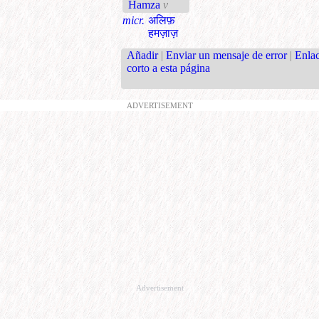
Hamza
v
micr.
अलिफ़
हमज़ाज़
Añadir
|
Enviar un mensaje de error
|
Enla
corto a esta página
ADVERTISEMENT
Advertisement