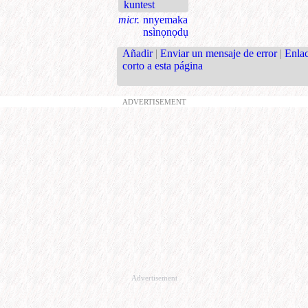
kuntest
micr.
nnyemaka
nsìnọnọdụ
Añadir
|
Enviar un mensaje de error
|
Enla
corto a esta página
ADVERTISEMENT
Advertisement