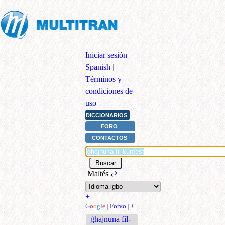
Iniciar sesión
|
Spanish
|
Términos y
condiciones de
uso
DICCIONARIOS
FORO
CONTACTOS
Maltés
⇄
+
G
o
o
g
l
e
|
Forvo
|
+
ġħajnuna fil-