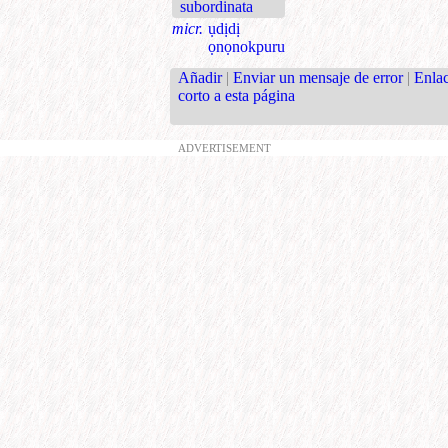
subordinata
micr.
ụdịdị
ọnọnokpuru
Añadir
|
Enviar un mensaje de error
|
Enla
corto a esta página
ADVERTISEMENT