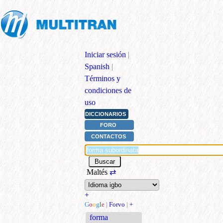
Iniciar sesión
|
Spanish
|
Términos y
condiciones de
uso
DICCIONARIOS
FORO
CONTACTOS
Maltés
⇄
+
G
o
o
g
l
e
|
Forvo
|
+
forma