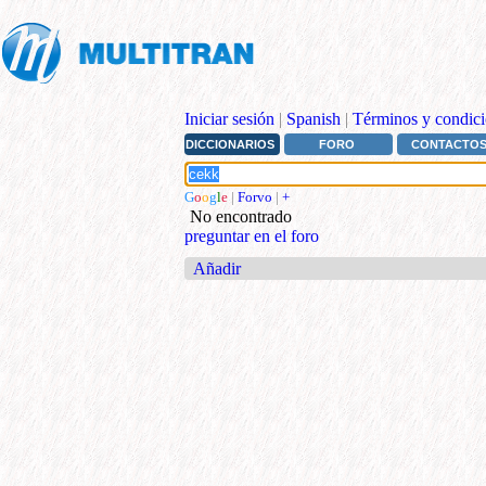
Iniciar sesión
|
Spanish
|
Términos y condici
DICCIONARIOS
FORO
CONTACTO
G
o
o
g
l
e
|
Forvo
|
+
No encontrado
preguntar en el foro
Añadir