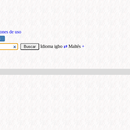
ones de uso
S
Idioma igbo
⇄
Maltés
+