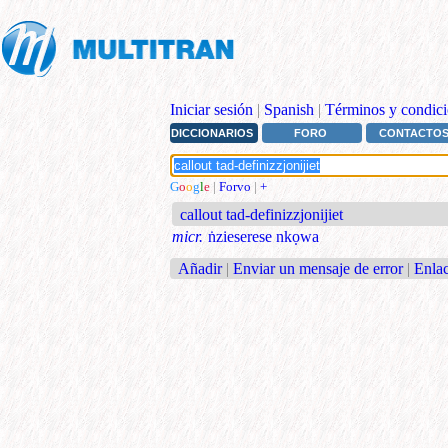
Iniciar sesión
|
Spanish
|
Términos y condici
DICCIONARIOS
FORO
CONTACTO
G
o
o
g
l
e
|
Forvo
|
+
callout tad-definizzjonijiet
micr.
ṅzieserese nkọwa
Añadir
|
Enviar un mensaje de error
|
Enlac