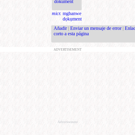
dokument
micr.
mgbanwe
dọkụment
Añadir
|
Enviar un mensaje de error
|
Enla
corto a esta página
ADVERTISEMENT
Advertisement