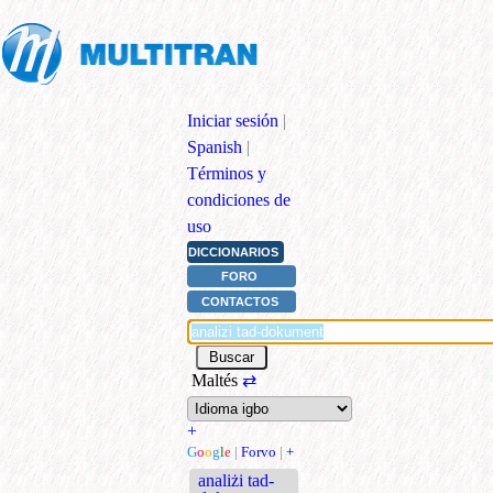
Iniciar sesión
|
Spanish
|
Términos y
condiciones de
uso
DICCIONARIOS
FORO
CONTACTOS
Maltés
⇄
+
G
o
o
g
l
e
|
Forvo
|
+
analiżi tad-