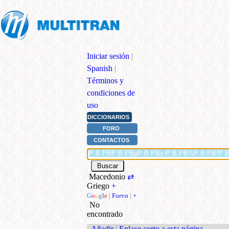
Iniciar sesión
|
Spanish
|
Términos y
condiciones de
uso
DICCIONARIOS
FORO
CONTACTOS
Macedonio
⇄
Griego
+
G
o
o
g
l
e
|
Forvo
|
+
No
encontrado
Añadir
|
Enlace corto a esta página