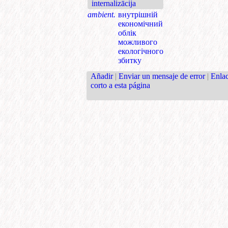
internalizācija
ambient.
внутрішній
економічний
облік
можливого
екологічного
збитку
Añadir
|
Enviar un mensaje de error
|
Enla
corto a esta página