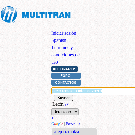
Iniciar sesión
|
Spanish
|
Términos y
condiciones de
uso
DICCIONARIOS
FORO
CONTACTOS
Letón
⇄
+
G
o
o
g
l
e
|
Forvo
|
+
ārējo izmaksu