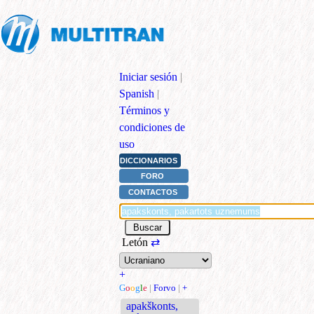
Iniciar sesión
|
Spanish
|
Términos y
condiciones de
uso
DICCIONARIOS
FORO
CONTACTOS
Letón
⇄
+
G
o
o
g
l
e
|
Forvo
|
+
apakškonts,