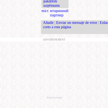
pakārtots
uzņēmums
micr.
вторинний
партнер
Añadir
|
Enviar un mensaje de error
|
Enla
corto a esta página
ADVERTISEMENT
Advertisement