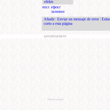
efekts
micr.
ефект
заливки
Añadir
|
Enviar un mensaje de error
|
Enla
corto a esta página
ADVERTISEMENT
Advertisement