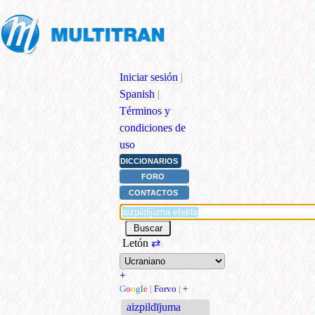
Iniciar sesión
|
Spanish
|
Términos y
condiciones de
uso
DICCIONARIOS
FORO
CONTACTOS
Letón
⇄
+
G
o
o
g
l
e
|
Forvo
|
+
aizpildījuma