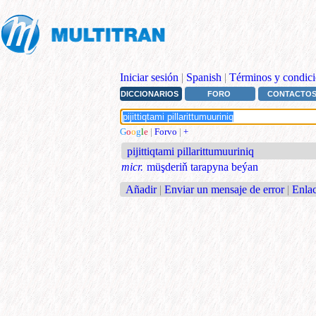
Iniciar sesión
|
Spanish
|
Términos y condici
DICCIONARIOS
FORO
CONTACTO
G
o
o
g
l
e
|
Forvo
|
+
pijittiqtami pillarittumuuriniq
micr.
müşderiň tarapyna beýan
Añadir
|
Enviar un mensaje de error
|
Enlac