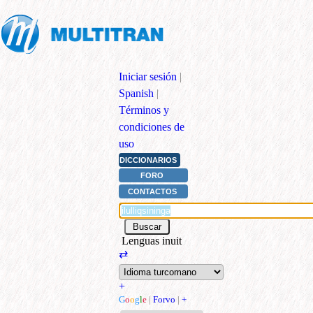
Iniciar sesión
|
Spanish
|
Términos y
condiciones de
uso
DICCIONARIOS
FORO
CONTACTOS
Lenguas inuit
⇄
+
G
o
o
g
l
e
|
Forvo
|
+