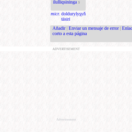
ilulliqsininga
s
micr.
doldurylyşyň
täsiri
Añadir
|
Enviar un mensaje de error
|
Enla
corto a esta página
ADVERTISEMENT
Advertisement