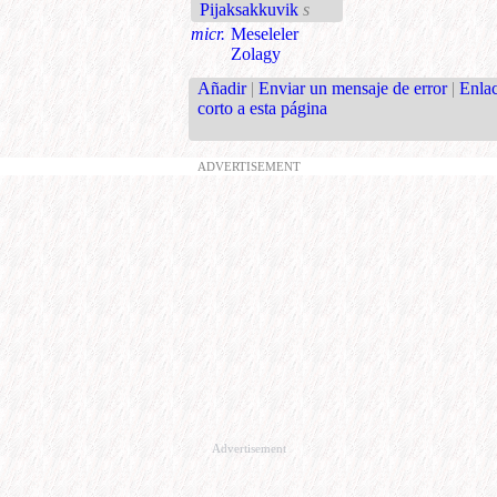
Pijaksakkuvik
s
micr.
Meseleler
Zolagy
Añadir
|
Enviar un mensaje de error
|
Enla
corto a esta página
ADVERTISEMENT
Advertisement