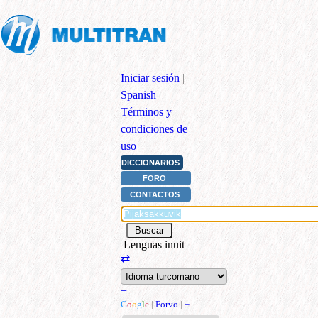
Iniciar sesión
|
Spanish
|
Términos y
condiciones de
uso
DICCIONARIOS
FORO
CONTACTOS
Lenguas inuit
⇄
+
G
o
o
g
l
e
|
Forvo
|
+