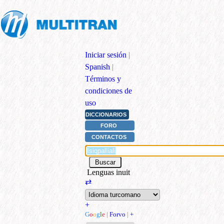
Iniciar sesión
|
Spanish
|
Términos y
condiciones de
uso
DICCIONARIOS
FORO
CONTACTOS
Lenguas inuit
⇄
+
G
o
o
g
l
e
|
Forvo
|
+