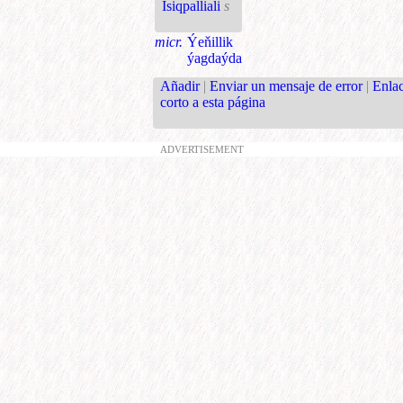
Isiqpalliali
s
micr.
Ýeňillik
ýagdaýda
Añadir
|
Enviar un mensaje de error
|
Enla
corto a esta página
ADVERTISEMENT