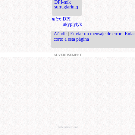
DPI-mik
surragiariniq
micr.
DPI
ukyplylyk
Añadir
|
Enviar un mensaje de error
|
Enla
corto a esta página
ADVERTISEMENT
Advertisement