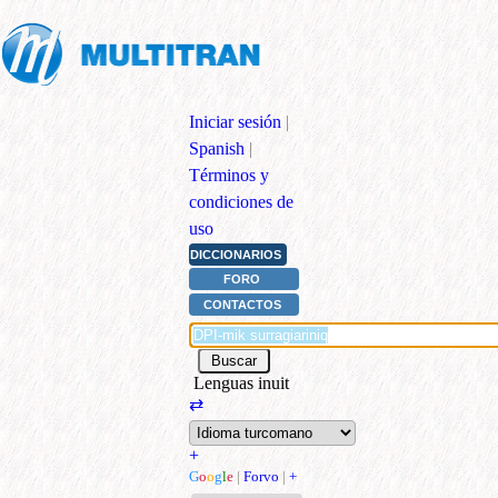
Iniciar sesión
|
Spanish
|
Términos y
condiciones de
uso
DICCIONARIOS
FORO
CONTACTOS
Lenguas inuit
⇄
+
G
o
o
g
l
e
|
Forvo
|
+