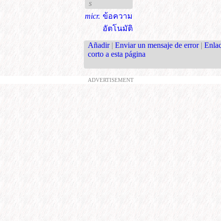
s
micr.
ข้อความ
อัตโนมัติ
Añadir
|
Enviar un mensaje de error
|
Enla
corto a esta página
ADVERTISEMENT