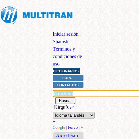
Iniciar sesión
|
Spanish
|
Términos y
condiciones de
uso
DICCIONARIOS
FORO
CONTACTOS
Kirguís
⇄
+
G
o
o
g
l
e
|
Forvo
|
+
АвтоТекст