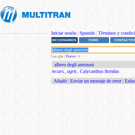
Iniciar sesión
|
Spanish
|
Términos y condici
DICCIONARIOS
FORO
CONTACTO
G
o
o
g
l
e
|
Forvo
|
+
albero degli anemoni
recurs., agric.
Calycanthus floridus
Añadir
|
Enviar un mensaje de error
|
Enlac