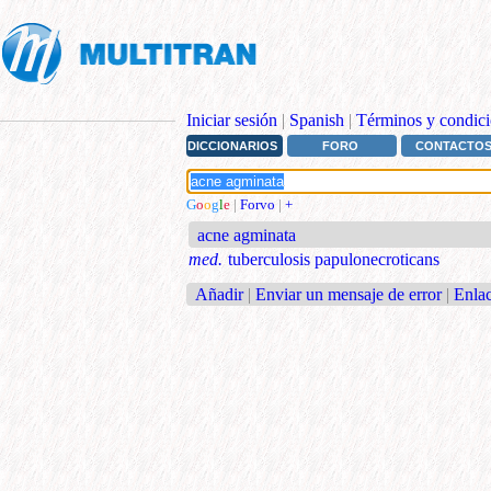
Iniciar sesión
|
Spanish
|
Términos y condici
DICCIONARIOS
FORO
CONTACTO
G
o
o
g
l
e
|
Forvo
|
+
acne agminata
med.
tuberculosis papulonecroticans
Añadir
|
Enviar un mensaje de error
|
Enlac