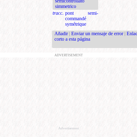
semicontrollato
simmetrico
tracc.
pont semi-
commandé
symétrique
Añadir
|
Enviar un mensaje de error
|
Enla
corto a esta página
ADVERTISEMENT
Advertisement