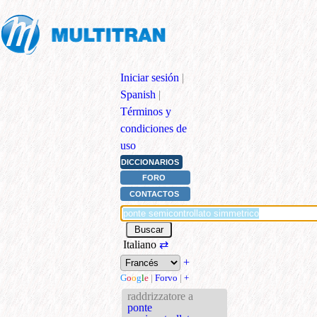
Iniciar sesión
|
Spanish
|
Términos y
condiciones de
uso
DICCIONARIOS
FORO
CONTACTOS
Italiano
⇄
+
G
o
o
g
l
e
|
Forvo
|
+
raddrizzatore a
ponte