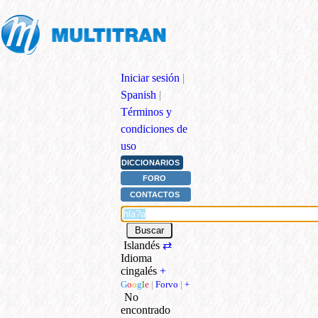
Iniciar sesión
|
Spanish
|
Términos y
condiciones de
uso
DICCIONARIOS
FORO
CONTACTOS
Islandés
⇄
Idioma
cingalés
+
G
o
o
g
l
e
|
Forvo
|
+
No
encontrado