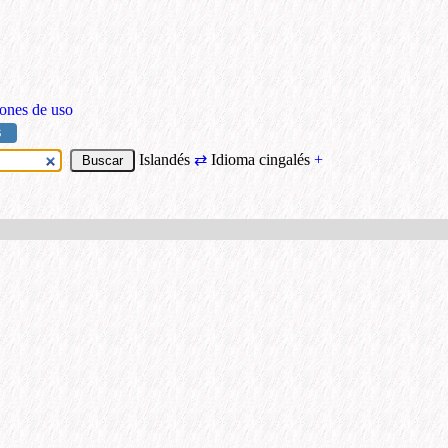
ones de uso
S
Islandés
⇄
Idioma cingalés
+