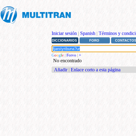
Iniciar sesión
|
Spanish
|
Términos y condici
DICCIONARIOS
FORO
CONTACTO
G
o
o
g
l
e
|
Forvo
|
+
No encontrado
Añadir
|
Enlace corto a esta página