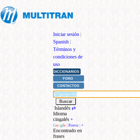
Iniciar sesión
|
Spanish
|
Términos y
condiciones de
uso
DICCIONARIOS
FORO
CONTACTOS
Islandés
⇄
Idioma
cingalés
+
G
o
o
g
l
e
|
Forvo
|
+
Encontrado en
frases