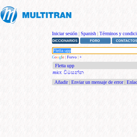
Iniciar sesión
|
Spanish
|
Términos y condici
DICCIONARIOS
FORO
CONTACTO
G
o
o
g
l
e
|
Forvo
|
+
Fletta upp
micr.
විමසන්න
Añadir
|
Enviar un mensaje de error
|
Enlac