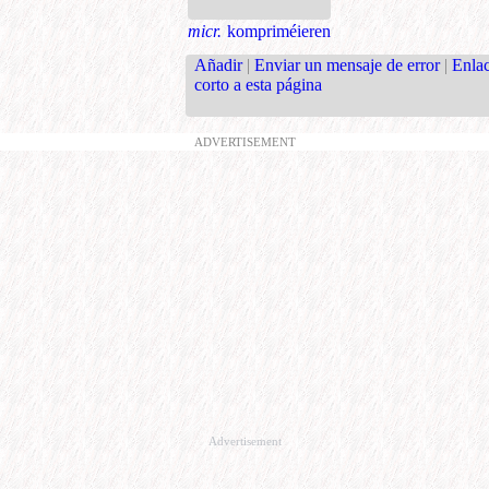
micr.
kompriméieren
Añadir
|
Enviar un mensaje de error
|
Enla
corto a esta página
ADVERTISEMENT
Advertisement