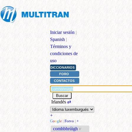
Iniciar sesión
|
Spanish
|
Términos y
condiciones de
uso
DICCIONARIOS
FORO
CONTACTOS
Irlandés
⇄
+
G
o
o
g
l
e
|
Forvo
|
+
comhbhrúigh
v