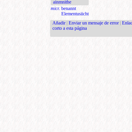
ainmnithe
micr.
benannt
Elementusiicht
Añadir
|
Enviar un mensaje de error
|
Enla
corto a esta página