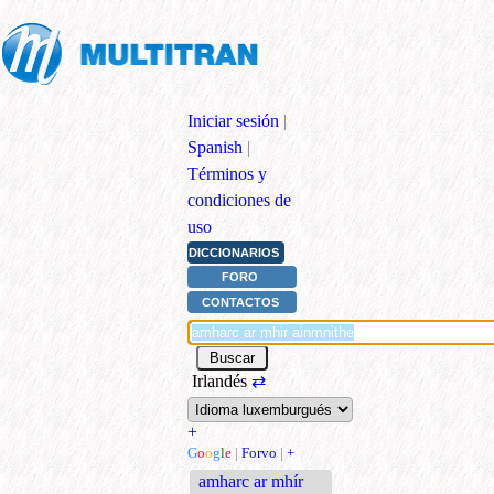
Iniciar sesión
|
Spanish
|
Términos y
condiciones de
uso
DICCIONARIOS
FORO
CONTACTOS
Irlandés
⇄
+
G
o
o
g
l
e
|
Forvo
|
+
amharc ar mhír