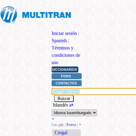
Iniciar sesión
|
Spanish
|
Términos y
condiciones de
uso
DICCIONARIOS
FORO
CONTACTOS
Irlandés
⇄
+
G
o
o
g
l
e
|
Forvo
|
+
Ciogal