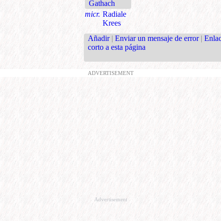
Gathach
micr.
Radiale
Krees
Añadir
|
Enviar un mensaje de error
|
Enla
corto a esta página
ADVERTISEMENT
Advertisement