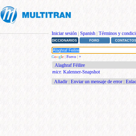
Iniciar sesión
|
Spanish
|
Términos y condici
DICCIONARIOS
FORO
CONTACTO
G
o
o
g
l
e
|
Forvo
|
+
Alaghraf Féilire
micr.
Kalenner-Snapshot
Añadir
|
Enviar un mensaje de error
|
Enlac