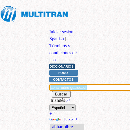
Iniciar sesión
|
Spanish
|
Términos y
condiciones de
uso
DICCIONARIOS
FORO
CONTACTOS
Irlandés
⇄
+
G
o
o
g
l
e
|
Forvo
|
+
ábhar oibre