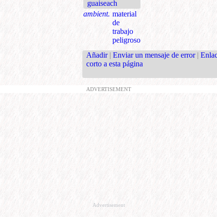
guaiseach
ambient.
material
de
trabajo
peligroso
Añadir
|
Enviar un mensaje de error
|
Enla
corto a esta página
ADVERTISEMENT
Advertisement