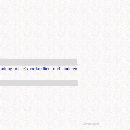
indung mit Exportkrediten und anderen
Advertisement