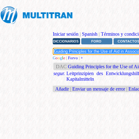
Iniciar sesión
|
Spanish
|
Términos y condici
DICCIONARIOS
FORO
CONTACTO
G
o
o
g
l
e
|
Forvo
|
+
DAC
Guiding Principles for the Use of A
segur.
Leitprinzipien des Entwicklungsh
Kapitalmitteln
Añadir
|
Enviar un mensaje de error
|
Enlac