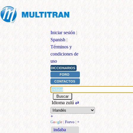
Iniciar sesión
|
Spanish
|
Términos y
condiciones de
uso
DICCIONARIOS
FORO
CONTACTOS
Idioma zulú
⇄
+
G
o
o
g
l
e
|
Forvo
|
+
indaba