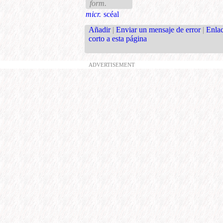
form.
micr.
scéal
Añadir
|
Enviar un mensaje de error
|
Enla
corto a esta página
ADVERTISEMENT