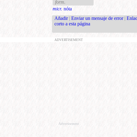
form.
micr.
nóta
Añadir
|
Enviar un mensaje de error
|
Enla
corto a esta página
ADVERTISEMENT
Advertisement