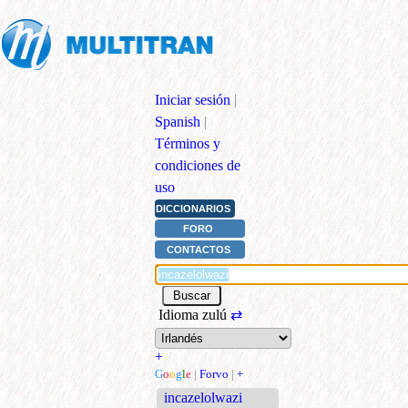
Iniciar sesión
|
Spanish
|
Términos y
condiciones de
uso
DICCIONARIOS
FORO
CONTACTOS
Idioma zulú
⇄
+
G
o
o
g
l
e
|
Forvo
|
+
incazelolwazi