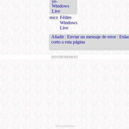
ye-
Windows
Live
micr.
Féilire
Windows
Live
Añadir
|
Enviar un mensaje de error
|
Enla
corto a esta página
ADVERTISEMENT
Advertisement