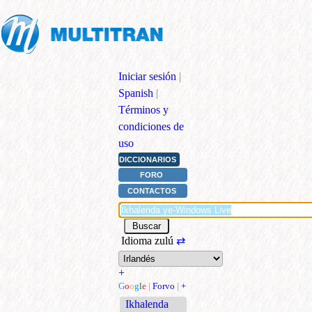
Iniciar sesión
|
Spanish
|
Términos y
condiciones de
uso
DICCIONARIOS
FORO
CONTACTOS
Idioma zulú
⇄
+
G
o
o
g
l
e
|
Forvo
|
+
Ikhalenda