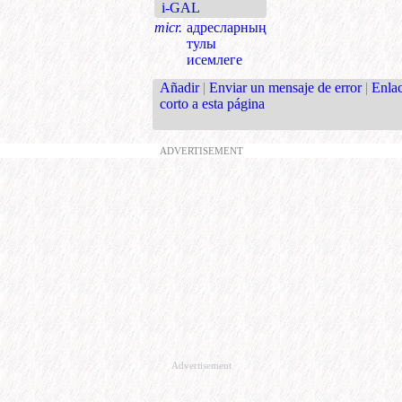
i-GAL
micr.
адресларның
тулы
исемлеге
Añadir
|
Enviar un mensaje de error
|
Enla
corto a esta página
ADVERTISEMENT
Advertisement