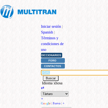
Iniciar sesión
|
Spanish
|
Términos y
condiciones de
uso
DICCIONARIOS
FORO
CONTACTOS
Idioma xhosa
⇄
+
G
o
o
g
l
e
|
Forvo
|
+