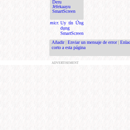
Deru
Jëfekaayu
SmartScreen
micr.
Uy tín Ứng
dụng
SmartScreen
Añadir
|
Enviar un mensaje de error
|
Enla
corto a esta página
ADVERTISEMENT