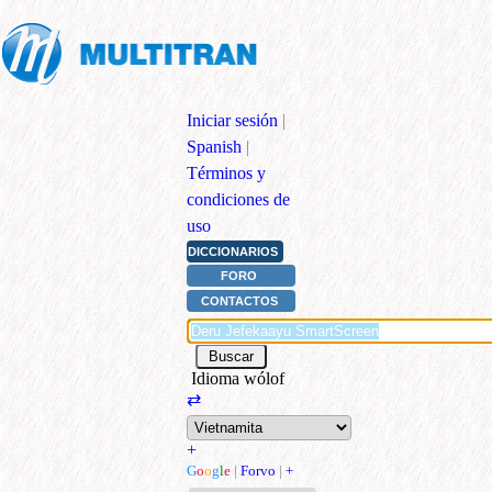
Iniciar sesión
|
Spanish
|
Términos y
condiciones de
uso
DICCIONARIOS
FORO
CONTACTOS
Idioma wólof
⇄
+
G
o
o
g
l
e
|
Forvo
|
+