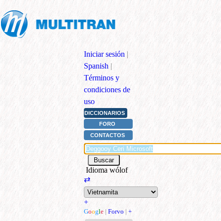
Iniciar sesión
|
Spanish
|
Términos y
condiciones de
uso
DICCIONARIOS
FORO
CONTACTOS
Idioma wólof
⇄
+
G
o
o
g
l
e
|
Forvo
|
+