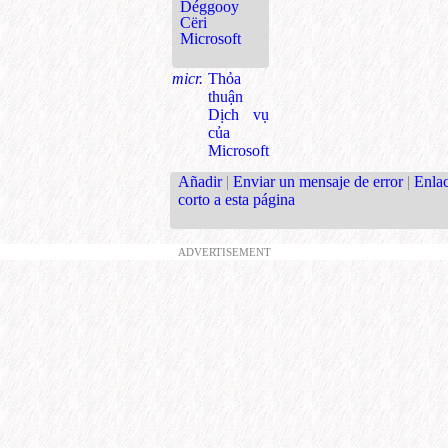
Déggooy
Cëri
Microsoft
micr.
Thỏa
thuận
Dịch vụ
của
Microsoft
Añadir
|
Enviar un mensaje de error
|
Enla
corto a esta página
ADVERTISEMENT