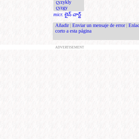
çyzykly
çyzgy
micr.
లైన్ చార్ట్
Añadir
|
Enviar un mensaje de error
|
Enla
corto a esta página
ADVERTISEMENT