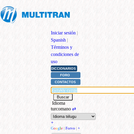
Iniciar sesión
|
Spanish
|
Términos y
condiciones de
uso
DICCIONARIOS
FORO
CONTACTOS
Idioma
turcomano
⇄
+
G
o
o
g
l
e
|
Forvo
|
+