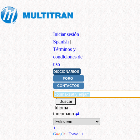
Iniciar sesión
|
Spanish
|
Términos y
condiciones de
uso
DICCIONARIOS
FORO
CONTACTOS
Idioma
turcomano
⇄
+
G
o
o
g
l
e
|
Forvo
|
+