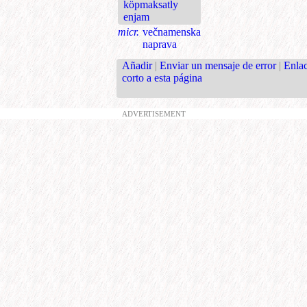
köpmaksatly
enjam
micr.
večnamenska
naprava
Añadir
|
Enviar un mensaje de error
|
Enla
corto a esta página
ADVERTISEMENT