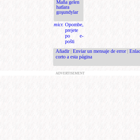
Maňa gelen
hatlara
goşundylar
micr.
Opombe,
prejete
po e-
pošti
Añadir
|
Enviar un mensaje de error
|
Enla
corto a esta página
ADVERTISEMENT