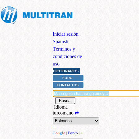
Iniciar sesión
|
Spanish
|
Términos y
condiciones de
uso
DICCIONARIOS
FORO
CONTACTOS
Idioma
turcomano
⇄
+
G
o
o
g
l
e
|
Forvo
|
+