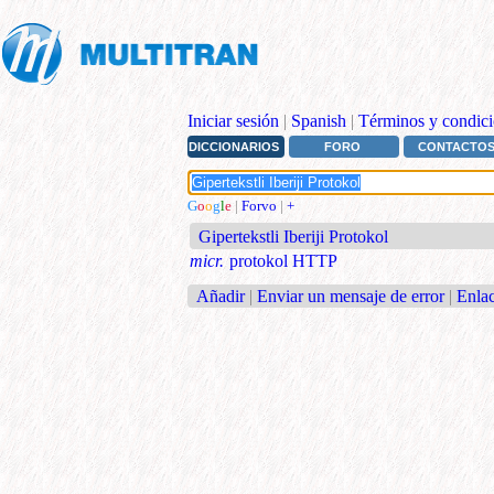
Iniciar sesión
|
Spanish
|
Términos y condici
DICCIONARIOS
FORO
CONTACTO
G
o
o
g
l
e
|
Forvo
|
+
Gipertekstli Iberiji Protokol
micr.
protokol HTTP
Añadir
|
Enviar un mensaje de error
|
Enlac