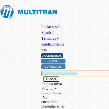
Iniciar sesión
|
Spanish
|
Términos y
condiciones de
uso
DICCIONARIOS
FORO
CONTACTOS
Idioma oriya
⇄
Urdu
+
G
o
o
g
l
e
|
Forvo
|
+
No
encontrado
preguntar en el